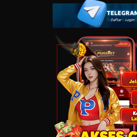
Anubis
TELEGRA
Daftar
Login
Slotto 4D
Xmas