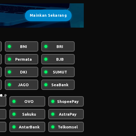
Mainkan Sekarang
Maybank
Mestika
UOB
BluBCA
ld and
Cai Shen Fortune