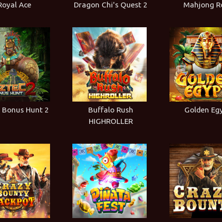
Royal Ace
Dragon Chi's Quest 2
Mahjong R
: Bonus Hunt 2
Buffalo Rush
Golden Eg
HIGHROLLER