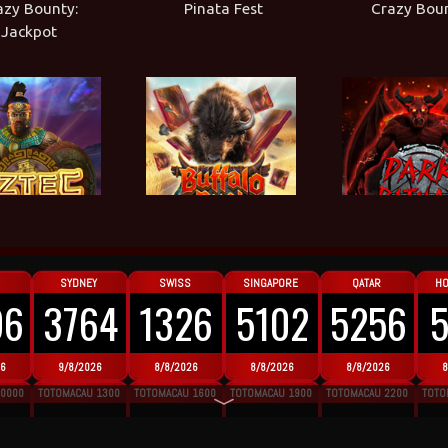
azy Bounty:
Pinata Fest
Crazy Bou
Jackpot
c: Bonus Hunt
Buffalo Rush
Dark Ritu
SYDNEY
SWISS
SINGAPORE
QATAR
H
96
3764
1326
5102
5256
5
26
9/8/2026
8/8/2026
8/8/2026
8/8/2026
8
 0000
TOTOMACAU 1300
TOTOMACAU 1600
TOTOMACAU 1900
TOTOMACAU 2200
TOTO
31
7545
2957
9031
6525
1