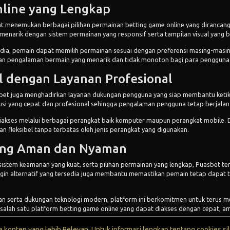
nline yang Lengkap
t menemukan berbagai pilihan permainan betting game online yang dirancan
enarik dengan sistem permainan yang responsif serta tampilan visual yang ber
dia, pemain dapat memilih permainan sesuai dengan preferensi masing-masing
kan pengalaman bermain yang menarik dan tidak monoton bagi para pengguna
l dengan Layanan Profesional
sbet juga menghadirkan layanan dukungan pengguna yang siap membantu keti
usi yang cepat dan profesional sehingga pengalaman pengguna tetap berjalan
 diakses melalui berbagai perangkat baik komputer maupun perangkat mobile.
n fleksibel tanpa terbatas oleh jenis perangkat yang digunakan.
ang Aman dan Nyaman
, sistem keamanan yang kuat, serta pilihan permainan yang lengkap, Puasbet
gin alternatif yang tersedia juga membantu memastikan pemain tetap dapat 
n serta dukungan teknologi modern, platform ini berkomitmen untuk terus me
 salah satu platform betting game online yang dapat diakses dengan cepat, am
 konten yang lebih Relevan. Untuk informasi lengkap tentang cookies sil