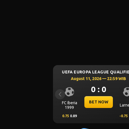
BlackJack21
Bi
9/8/20
Piggy Bank Gold 2
SPAIN LA LIGA
August 16, 2026 — 00:30 WIB
0 : 0
Previous
BET NOW
Alaves
Get
0.00
0.62
0.00
-
Scale of Heaven:
In