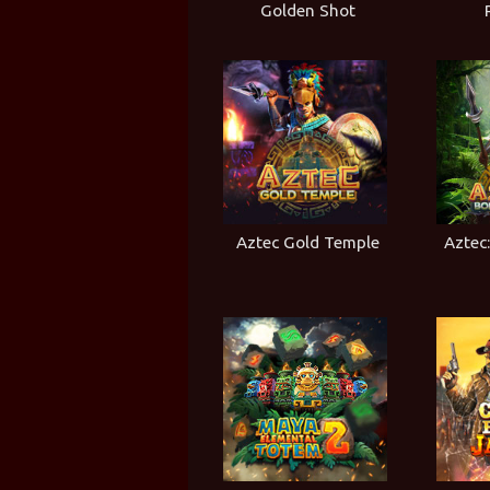
Golden Shot
Aztec Gold Temple
Aztec