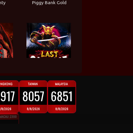
nty
Piggy Bank Gold
al
Last Samurai
ONGKONG
TAIWAN
MALAYSIA
917
8057
6851
/8/2026
8/8/2026
8/8/2026
MACAU 2300
109