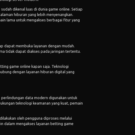
ntal
Firefly Hunter
sudah dikenal luas di dunia game online. Setiap
galaman hiburan yang lebih menyenangkan.
ain lama untuk mengakses berbagai fitur yang
tetap dapat membuka layanan dengan mudah.
a tidak dapat diakses pada jaringan tertentu.
tting game online kapan saja. Teknologi
ubung dengan layanan hiburan digital yang
inal
Bunny to the Moon
m perlindungan data modern digunakan untuk
dukungan teknologi keamanan yang kuat, pemain
g dilakukan oleh pengguna diproses melalui
in dalam mengakses layanan betting game