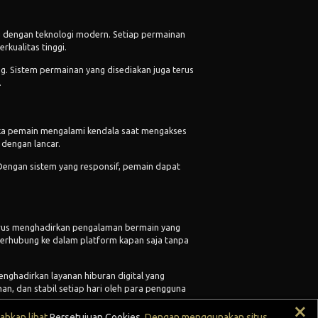
g dengan teknologi modern. Setiap permainan
kualitas tinggi.
. Sistem permainan yang disediakan juga terus
.
ka pemain mengalami kendala saat mengakses
 dengan lancar.
 Dengan sistem yang responsif, pemain dapat
 terus menghadirkan pengalaman bermain yang
terhubung ke dalam platform kapan saja tanpa
nghadirkan layanan hiburan digital yang
an, dan stabil setiap hari oleh para pengguna
×
ahkan lihat
Persetujuan Cookies
. Dengan menggunakan situs