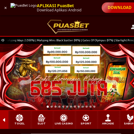
APLIKASI PuasBet
×
DOWNLOAD
Download Aplikasi Android
ahjong Ways 2 (100%) | Mahjong Wins Black Scatter (98%) | Gates Of Olympus (97%) | Starlight Prince
TOGEL
SLOT
LIVE CASINO
SPORT
ARCADE
SABU