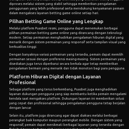
diproses melalui sistem yang stabil sehingga memberikan pengalaman
penggunaan yang lebih profesional serta mendukung kenyamanan pemain
dalam mengakses layanan betting game online setiap hari.
Pilihan Betting Game Online yang Lengkap
Melalui
platform Puasbet resmi
, pengguna dapat menemukan berbagai
pilihan permainan betting game online yang dirancang dengan teknologi
modern. Setiap permainan menghadirkan pengalaman hiburan digital yang
menarik dengan sistem permainan yang responsif serta tampilan visual yang
berkualitas tinggi.
Dengan banyaknya variasi permainan yang tersedia, pemain dapat memilih
permainan sesuai dengan preferensi masing-masing. Sistem permainan yang
disediakan juga terus diperbarui secara berkala agar tetap memberikan
pengalaman bermain yang menarik dan tidak monoton bagi para pengguna.
Platform Hiburan Digital dengan Layanan
Profesional
Sebagai platform yang terus berkembang, Puasbet juga menghadirkan
layanan dukungan pengguna yang siap membantu ketika pemain mengalami
kendala saat mengakses platform. Dukungan layanan ini memberikan solusi
yang cepat dan profesional sehingga pengalaman pengguna tetap berjalan
dengan lancar.
Selain itu, platform juga dirancang agar dapat diakses melalui berbagai
perangkat baik komputer maupun perangkat mobile. Dengan sistem yang
responsif, pemain dapat menikmati berbagai layanan yang tersedia dengan