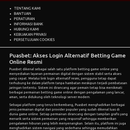
TENTANG KAMI
BANTUAN
PERATURAN
INFORMASI BANK
HUBUNGI KAMI
KEBIJAKAN PRIVASI
PERSETUJUAN COOKIES
Puasbet: Akses Login Alternatif Betting Game
Online Resmi
Puasbet
dikenal sebagai salah satu platform betting game online yang
menyediakan layanan permainan digital dengan sistem stabil serta akses
yang cepat. Melalui link login alternatif resmi, pengguna tetap dapat
terhubung ke dalam platform tanpa hambatan meskipun terjadi pembatasan
jaringan tertentu. Sistem ini dirancang agar pemain tetap bisa menikmati
berbagai permainan betting game online dengan pengalaman yang lancar,
aman, serta didukung oleh teknologi server modern.
Sebagai platform yang terus berkembang, Puasbet menghadirkan berbagai
jenis permainan digital dari provider populer yang sudah dikenal luas di
dunia game online. Setiap permainan dirancang dengan tampilan grafis yang
menarik serta sistem permainan yang responsif sehingga memberikan
pengalaman hiburan yang lebih menyenangkan. Selain itu, platform ini juga
menghadirkan sistem navigasi yang sederhana sehingga memudahkan