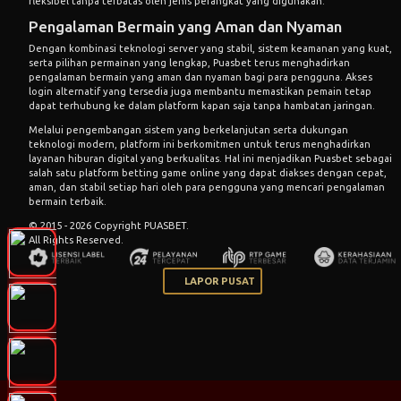
fleksibel tanpa terbatas oleh jenis perangkat yang digunakan.
Pengalaman Bermain yang Aman dan Nyaman
Dengan kombinasi teknologi server yang stabil, sistem keamanan yang kuat,
serta pilihan permainan yang lengkap, Puasbet terus menghadirkan
pengalaman bermain yang aman dan nyaman bagi para pengguna. Akses
login alternatif yang tersedia juga membantu memastikan pemain tetap
dapat terhubung ke dalam platform kapan saja tanpa hambatan jaringan.
Melalui pengembangan sistem yang berkelanjutan serta dukungan
teknologi modern, platform ini berkomitmen untuk terus menghadirkan
layanan hiburan digital yang berkualitas. Hal ini menjadikan Puasbet sebagai
salah satu platform betting game online yang dapat diakses dengan cepat,
aman, dan stabil setiap hari oleh para pengguna yang mencari pengalaman
bermain terbaik.
© 2015 - 2026 Copyright PUASBET.
All Rights Reserved.
LAPOR PUSAT